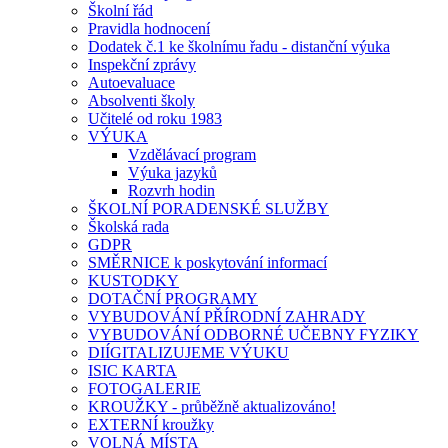
Školní řád
Pravidla hodnocení
Dodatek č.1 ke školnímu řadu - distanční výuka
Inspekční zprávy
Autoevaluace
Absolventi školy
Učitelé od roku 1983
VÝUKA
Vzdělávací program
Výuka jazyků
Rozvrh hodin
ŠKOLNÍ PORADENSKÉ SLUŽBY
Školská rada
GDPR
SMĚRNICE k poskytování informací
KUSTODKY
DOTAČNÍ PROGRAMY
VYBUDOVÁNÍ PŘÍRODNÍ ZAHRADY
VYBUDOVÁNÍ ODBORNÉ UČEBNY FYZIKY
DIÍGITALIZUJEME VÝUKU
ISIC KARTA
FOTOGALERIE
KROUŽKY - průběžně aktualizováno!
EXTERNÍ kroužky
VOLNÁ MÍSTA