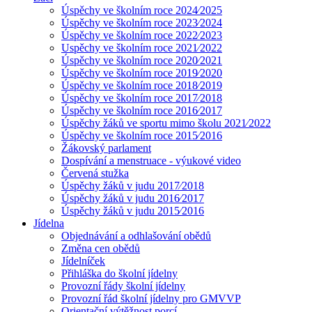
Úspěchy ve školním roce 2024⁄2025
Úspěchy ve školním roce 2023⁄2024
Úspěchy ve školním roce 2022⁄2023
Uspěchy ve školním roce 2021⁄2022
Úspěchy ve školním roce 2020⁄2021
Úspěchy ve školním roce 2019⁄2020
Úspěchy ve školním roce 2018⁄2019
Úspěchy ve školním roce 2017⁄2018
Úspěchy ve školním roce 2016⁄2017
Úspěchy žáků ve sportu mimo školu 2021⁄2022
Úspěchy ve školním roce 2015⁄2016
Žákovský parlament
Dospívání a menstruace - výukové video
Červená stužka
Úspěchy žáků v judu 2017⁄2018
Úspěchy žáků v judu 2016⁄2017
Úspěchy žáků v judu 2015⁄2016
Jídelna
Objednávání a odhlašování obědů
Změna cen obědů
Jídelníček
Přihláška do školní jídelny
Provozní řády školní jídelny
Provozní řád školní jídelny pro GMVVP
Orientační výtěžnost porcí