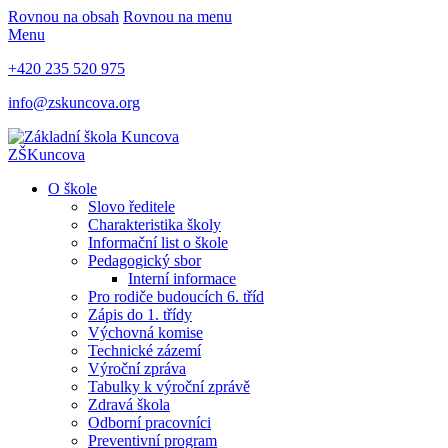
Rovnou na obsah
Rovnou na menu
Menu
+420 235 520 975
info@zskuncova.org
ZŠ
Kuncova
O škole
Slovo ředitele
Charakteristika školy
Informační list o škole
Pedagogický sbor
Interní informace
Pro rodiče budoucích 6. tříd
Zápis do 1. třídy
Výchovná komise
Technické zázemí
Výroční zpráva
Tabulky k výroční zprávě
Zdravá škola
Odborní pracovníci
Preventivní program