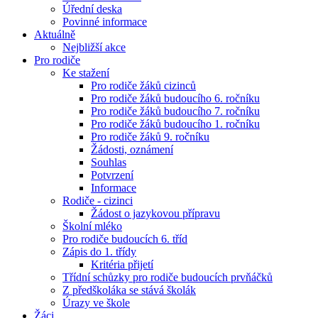
Úřední deska
Povinné informace
Aktuálně
Nejbližší akce
Pro rodiče
Ke stažení
Pro rodiče žáků cizinců
Pro rodiče žáků budoucího 6. ročníku
Pro rodiče žáků budoucího 7. ročníku
Pro rodiče žáků budoucího 1. ročníku
Pro rodiče žáků 9. ročníku
Žádosti, oznámení
Souhlas
Potvrzení
Informace
Rodiče - cizinci
Žádost o jazykovou přípravu
Školní mléko
Pro rodiče budoucích 6. tříd
Zápis do 1. třídy
Kritéria přijetí
Třídní schůzky pro rodiče budoucích prvňáčků
Z předškoláka se stává školák
Úrazy ve škole
Žáci