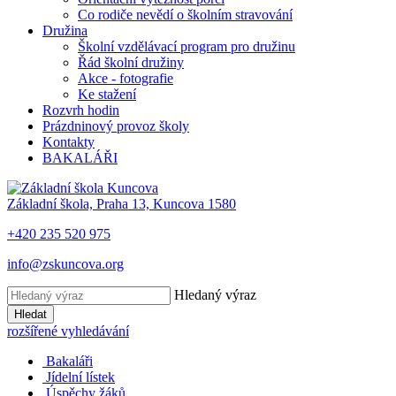
Co rodiče nevědí o školním stravování
Družina
Školní vzdělávací program pro družinu
Řád školní družiny
Akce - fotografie
Ke stažení
Rozvrh hodin
Prázdninový provoz školy
Kontakty
BAKALÁŘI
Základní škola, Praha 13, Kuncova 1580
+420 235 520 975
info@zskuncova.org
Hledaný výraz
Hledat
rozšířené vyhledávání
Bakaláři
Jídelní lístek
Úspěchy žáků