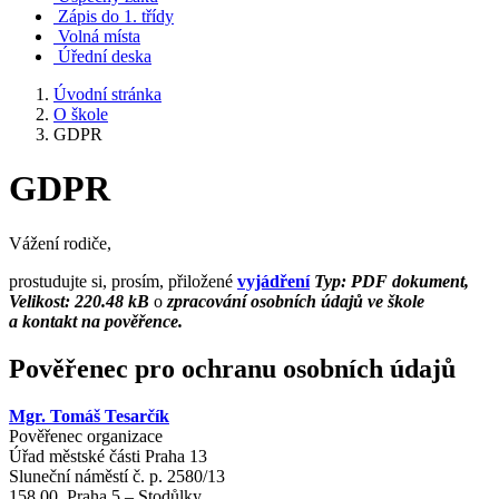
Zápis do 1. třídy
Volná místa
Úřední deska
Úvodní stránka
O škole
GDPR
GDPR
Vážení rodiče,
prostudujte si, prosím, přiložené
vyjádření
Typ: PDF dokument,
Velikost: 220.48 kB
o
zpracování osobních údajů ve škole
a kontakt na pověřence.
Pověřenec pro ochranu osobních údajů
Mgr. Tomáš Tesarčík
Pověřenec organizace
Úřad městské části Praha 13
Sluneční náměstí č. p. 2580/13
158 00 Praha 5 – Stodůlky