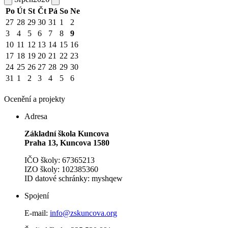
Po
Út
St
Čt
Pá
So
Ne
27
28
29
30
31
1
2
3
4
5
6
7
8
9
10
11
12
13
14
15
16
17
18
19
20
21
22
23
24
25
26
27
28
29
30
31
1
2
3
4
5
6
Ocenění a projekty
Adresa
Základní škola Kuncova
Praha 13, Kuncova 1580
IČO školy: 67365213
IZO školy: 102385360
ID datové schránky: myshqew
Spojení
E-mail:
info@zskuncova.org