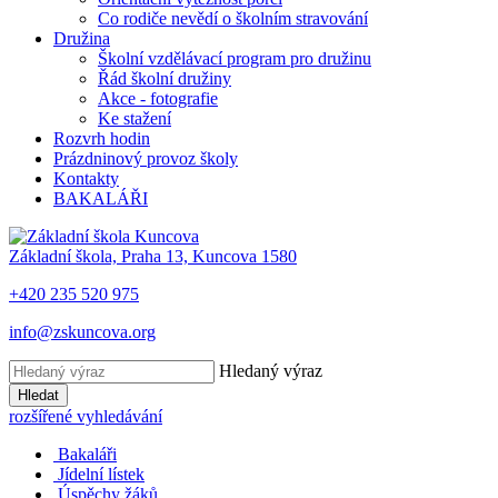
Co rodiče nevědí o školním stravování
Družina
Školní vzdělávací program pro družinu
Řád školní družiny
Akce - fotografie
Ke stažení
Rozvrh hodin
Prázdninový provoz školy
Kontakty
BAKALÁŘI
Základní škola, Praha 13, Kuncova 1580
+420 235 520 975
info@zskuncova.org
Hledaný výraz
Hledat
rozšířené vyhledávání
Bakaláři
Jídelní lístek
Úspěchy žáků