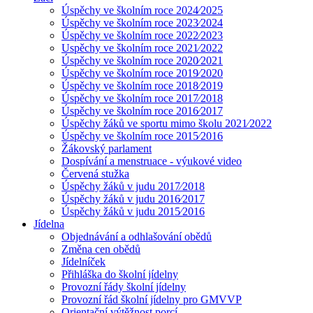
Úspěchy ve školním roce 2024⁄2025
Úspěchy ve školním roce 2023⁄2024
Úspěchy ve školním roce 2022⁄2023
Uspěchy ve školním roce 2021⁄2022
Úspěchy ve školním roce 2020⁄2021
Úspěchy ve školním roce 2019⁄2020
Úspěchy ve školním roce 2018⁄2019
Úspěchy ve školním roce 2017⁄2018
Úspěchy ve školním roce 2016⁄2017
Úspěchy žáků ve sportu mimo školu 2021⁄2022
Úspěchy ve školním roce 2015⁄2016
Žákovský parlament
Dospívání a menstruace - výukové video
Červená stužka
Úspěchy žáků v judu 2017⁄2018
Úspěchy žáků v judu 2016⁄2017
Úspěchy žáků v judu 2015⁄2016
Jídelna
Objednávání a odhlašování obědů
Změna cen obědů
Jídelníček
Přihláška do školní jídelny
Provozní řády školní jídelny
Provozní řád školní jídelny pro GMVVP
Orientační výtěžnost porcí