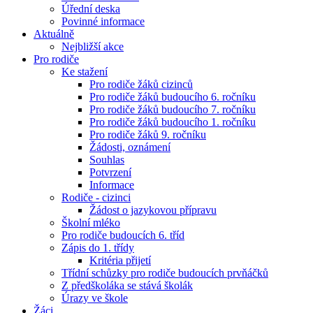
Úřední deska
Povinné informace
Aktuálně
Nejbližší akce
Pro rodiče
Ke stažení
Pro rodiče žáků cizinců
Pro rodiče žáků budoucího 6. ročníku
Pro rodiče žáků budoucího 7. ročníku
Pro rodiče žáků budoucího 1. ročníku
Pro rodiče žáků 9. ročníku
Žádosti, oznámení
Souhlas
Potvrzení
Informace
Rodiče - cizinci
Žádost o jazykovou přípravu
Školní mléko
Pro rodiče budoucích 6. tříd
Zápis do 1. třídy
Kritéria přijetí
Třídní schůzky pro rodiče budoucích prvňáčků
Z předškoláka se stává školák
Úrazy ve škole
Žáci