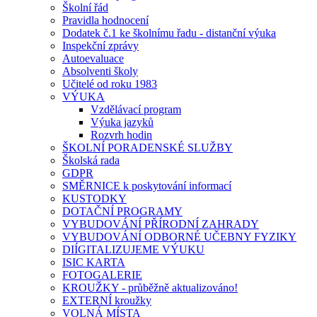
Školní řád
Pravidla hodnocení
Dodatek č.1 ke školnímu řadu - distanční výuka
Inspekční zprávy
Autoevaluace
Absolventi školy
Učitelé od roku 1983
VÝUKA
Vzdělávací program
Výuka jazyků
Rozvrh hodin
ŠKOLNÍ PORADENSKÉ SLUŽBY
Školská rada
GDPR
SMĚRNICE k poskytování informací
KUSTODKY
DOTAČNÍ PROGRAMY
VYBUDOVÁNÍ PŘÍRODNÍ ZAHRADY
VYBUDOVÁNÍ ODBORNÉ UČEBNY FYZIKY
DIÍGITALIZUJEME VÝUKU
ISIC KARTA
FOTOGALERIE
KROUŽKY - průběžně aktualizováno!
EXTERNÍ kroužky
VOLNÁ MÍSTA