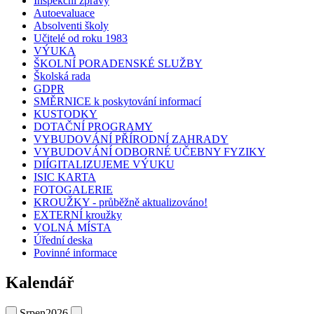
Inspekční zprávy
Autoevaluace
Absolventi školy
Učitelé od roku 1983
VÝUKA
ŠKOLNÍ PORADENSKÉ SLUŽBY
Školská rada
GDPR
SMĚRNICE k poskytování informací
KUSTODKY
DOTAČNÍ PROGRAMY
VYBUDOVÁNÍ PŘÍRODNÍ ZAHRADY
VYBUDOVÁNÍ ODBORNÉ UČEBNY FYZIKY
DIÍGITALIZUJEME VÝUKU
ISIC KARTA
FOTOGALERIE
KROUŽKY - průběžně aktualizováno!
EXTERNÍ kroužky
VOLNÁ MÍSTA
Úřední deska
Povinné informace
Kalendář
Srpen
2026