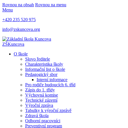
Rovnou na obsah
Rovnou na menu
Menu
+420 235 520 975
info@zskuncova.org
ZŠ
Kuncova
O škole
Slovo ředitele
Charakteristika školy
Informační list o škole
Pedagogický sbor
Interní informace
Pro rodiče budoucích 6. tříd
Zápis do 1. třídy
Výchovná komise
Technické zázemí
Výroční zpráva
Tabulky k výroční zprávě
Zdravá škola
Odborní pracovníci
Preventivní program