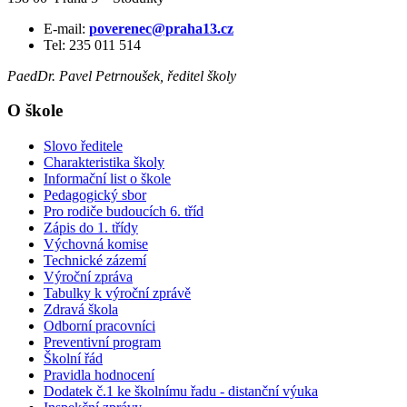
E-mail:
poverenec@praha13.cz
Tel: 235 011 514
PaedDr. Pavel Petrnoušek, ředitel školy
O škole
Slovo ředitele
Charakteristika školy
Informační list o škole
Pedagogický sbor
Pro rodiče budoucích 6. tříd
Zápis do 1. třídy
Výchovná komise
Technické zázemí
Výroční zpráva
Tabulky k výroční zprávě
Zdravá škola
Odborní pracovníci
Preventivní program
Školní řád
Pravidla hodnocení
Dodatek č.1 ke školnímu řadu - distanční výuka