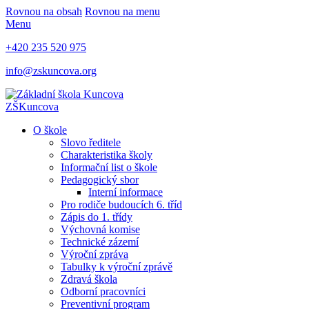
Rovnou na obsah
Rovnou na menu
Menu
+420 235 520 975
info@zskuncova.org
ZŠ
Kuncova
O škole
Slovo ředitele
Charakteristika školy
Informační list o škole
Pedagogický sbor
Interní informace
Pro rodiče budoucích 6. tříd
Zápis do 1. třídy
Výchovná komise
Technické zázemí
Výroční zpráva
Tabulky k výroční zprávě
Zdravá škola
Odborní pracovníci
Preventivní program