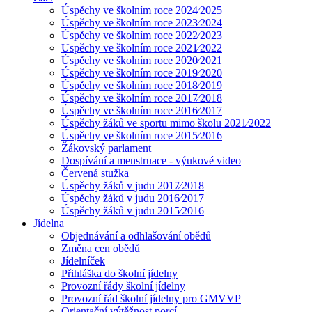
Úspěchy ve školním roce 2024⁄2025
Úspěchy ve školním roce 2023⁄2024
Úspěchy ve školním roce 2022⁄2023
Uspěchy ve školním roce 2021⁄2022
Úspěchy ve školním roce 2020⁄2021
Úspěchy ve školním roce 2019⁄2020
Úspěchy ve školním roce 2018⁄2019
Úspěchy ve školním roce 2017⁄2018
Úspěchy ve školním roce 2016⁄2017
Úspěchy žáků ve sportu mimo školu 2021⁄2022
Úspěchy ve školním roce 2015⁄2016
Žákovský parlament
Dospívání a menstruace - výukové video
Červená stužka
Úspěchy žáků v judu 2017⁄2018
Úspěchy žáků v judu 2016⁄2017
Úspěchy žáků v judu 2015⁄2016
Jídelna
Objednávání a odhlašování obědů
Změna cen obědů
Jídelníček
Přihláška do školní jídelny
Provozní řády školní jídelny
Provozní řád školní jídelny pro GMVVP
Orientační výtěžnost porcí