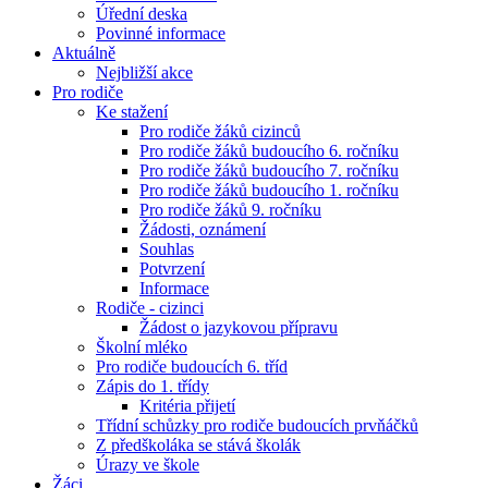
Úřední deska
Povinné informace
Aktuálně
Nejbližší akce
Pro rodiče
Ke stažení
Pro rodiče žáků cizinců
Pro rodiče žáků budoucího 6. ročníku
Pro rodiče žáků budoucího 7. ročníku
Pro rodiče žáků budoucího 1. ročníku
Pro rodiče žáků 9. ročníku
Žádosti, oznámení
Souhlas
Potvrzení
Informace
Rodiče - cizinci
Žádost o jazykovou přípravu
Školní mléko
Pro rodiče budoucích 6. tříd
Zápis do 1. třídy
Kritéria přijetí
Třídní schůzky pro rodiče budoucích prvňáčků
Z předškoláka se stává školák
Úrazy ve škole
Žáci