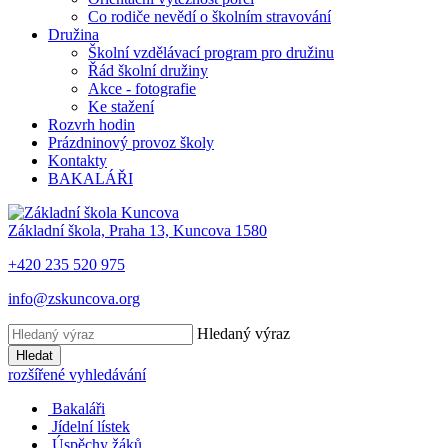
Co rodiče nevědí o školním stravování
Družina
Školní vzdělávací program pro družinu
Řád školní družiny
Akce - fotografie
Ke stažení
Rozvrh hodin
Prázdninový provoz školy
Kontakty
BAKALÁŘI
Základní škola, Praha 13, Kuncova 1580
+420 235 520 975
info@zskuncova.org
Hledaný výraz
Hledat
rozšířené vyhledávání
Bakaláři
Jídelní lístek
Úspěchy žáků