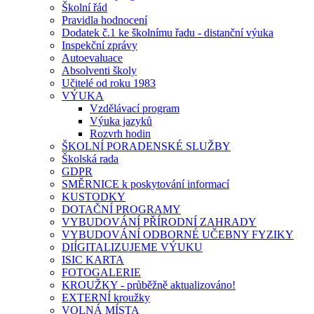
Školní řád
Pravidla hodnocení
Dodatek č.1 ke školnímu řadu - distanční výuka
Inspekční zprávy
Autoevaluace
Absolventi školy
Učitelé od roku 1983
VÝUKA
Vzdělávací program
Výuka jazyků
Rozvrh hodin
ŠKOLNÍ PORADENSKÉ SLUŽBY
Školská rada
GDPR
SMĚRNICE k poskytování informací
KUSTODKY
DOTAČNÍ PROGRAMY
VYBUDOVÁNÍ PŘÍRODNÍ ZAHRADY
VYBUDOVÁNÍ ODBORNÉ UČEBNY FYZIKY
DIÍGITALIZUJEME VÝUKU
ISIC KARTA
FOTOGALERIE
KROUŽKY - průběžně aktualizováno!
EXTERNÍ kroužky
VOLNÁ MÍSTA