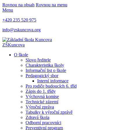
Rovnou na obsah
Rovnou na menu
Menu
+420 235 520 975
info@zskuncova.org
ZŠ
Kuncova
O škole
Slovo ředitele
Charakteristika školy
Informační list o škole
Pedagogický sbor
Interní informace
Pro rodiče budoucích 6. tříd
Zápis do 1. třídy
Výchovná komise
Technické zázemí
Výroční zpráva
Tabulky k výroční zprávě
Zdravá škola
Odborní pracovníci
Preventivní program