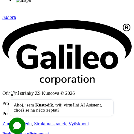
nahoru
Oficiální stránky ZŠ Kuncova © 2026
Provozovatel
Galileo Corporation s.r.o.
Ahoj, jsem 
Kustodík
, tvůj virtuální AI Asistent, 
chceš se na něco zeptat?
Poslední aktualizace: 26. 6. 2026
Změna vzhledu
,
Struktura stránek
,
Vytisknout
Prohlášení o přístupnosti