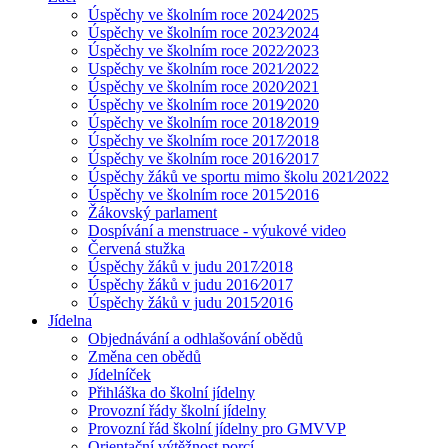
Úspěchy ve školním roce 2024⁄2025
Úspěchy ve školním roce 2023⁄2024
Úspěchy ve školním roce 2022⁄2023
Uspěchy ve školním roce 2021⁄2022
Úspěchy ve školním roce 2020⁄2021
Úspěchy ve školním roce 2019⁄2020
Úspěchy ve školním roce 2018⁄2019
Úspěchy ve školním roce 2017⁄2018
Úspěchy ve školním roce 2016⁄2017
Úspěchy žáků ve sportu mimo školu 2021⁄2022
Úspěchy ve školním roce 2015⁄2016
Žákovský parlament
Dospívání a menstruace - výukové video
Červená stužka
Úspěchy žáků v judu 2017⁄2018
Úspěchy žáků v judu 2016⁄2017
Úspěchy žáků v judu 2015⁄2016
Jídelna
Objednávání a odhlašování obědů
Změna cen obědů
Jídelníček
Přihláška do školní jídelny
Provozní řády školní jídelny
Provozní řád školní jídelny pro GMVVP
Orientační výtěžnost porcí