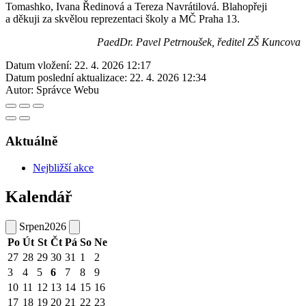
Tomashko, Ivana Ředinová a Tereza Navrátilová. Blahopřeji
a děkuji za skvělou reprezentaci školy a MČ Praha 13.
PaedDr. Pavel Petrnoušek, ředitel ZŠ Kuncova
Datum vložení:
22. 4. 2026 12:17
Datum poslední aktualizace:
22. 4. 2026 12:34
Autor:
Správce Webu
Aktuálně
Nejbližší akce
Kalendář
Srpen
2026
Po
Út
St
Čt
Pá
So
Ne
27
28
29
30
31
1
2
3
4
5
6
7
8
9
10
11
12
13
14
15
16
17
18
19
20
21
22
23