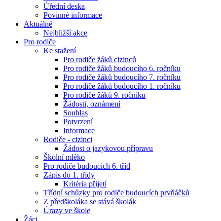
Úřední deska
Povinné informace
Aktuálně
Nejbližší akce
Pro rodiče
Ke stažení
Pro rodiče žáků cizinců
Pro rodiče žáků budoucího 6. ročníku
Pro rodiče žáků budoucího 7. ročníku
Pro rodiče žáků budoucího 1. ročníku
Pro rodiče žáků 9. ročníku
Žádosti, oznámení
Souhlas
Potvrzení
Informace
Rodiče - cizinci
Žádost o jazykovou přípravu
Školní mléko
Pro rodiče budoucích 6. tříd
Zápis do 1. třídy
Kritéria přijetí
Třídní schůzky pro rodiče budoucích prvňáčků
Z předškoláka se stává školák
Úrazy ve škole
Žáci