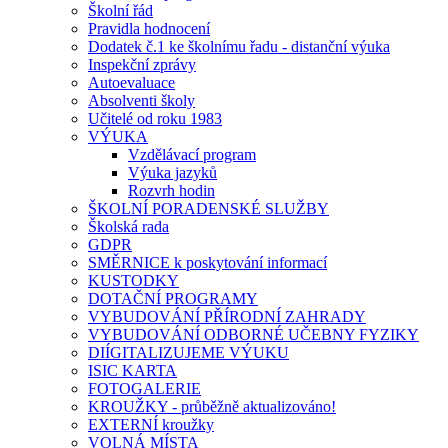
Školní řád
Pravidla hodnocení
Dodatek č.1 ke školnímu řadu - distanční výuka
Inspekční zprávy
Autoevaluace
Absolventi školy
Učitelé od roku 1983
VÝUKA
Vzdělávací program
Výuka jazyků
Rozvrh hodin
ŠKOLNÍ PORADENSKÉ SLUŽBY
Školská rada
GDPR
SMĚRNICE k poskytování informací
KUSTODKY
DOTAČNÍ PROGRAMY
VYBUDOVÁNÍ PŘÍRODNÍ ZAHRADY
VYBUDOVÁNÍ ODBORNÉ UČEBNY FYZIKY
DIÍGITALIZUJEME VÝUKU
ISIC KARTA
FOTOGALERIE
KROUŽKY - průběžně aktualizováno!
EXTERNÍ kroužky
VOLNÁ MÍSTA