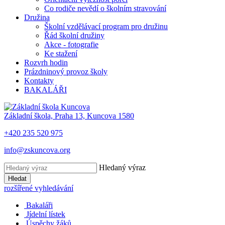
Co rodiče nevědí o školním stravování
Družina
Školní vzdělávací program pro družinu
Řád školní družiny
Akce - fotografie
Ke stažení
Rozvrh hodin
Prázdninový provoz školy
Kontakty
BAKALÁŘI
Základní škola, Praha 13, Kuncova 1580
+420 235 520 975
info@zskuncova.org
Hledaný výraz
Hledat
rozšířené vyhledávání
Bakaláři
Jídelní lístek
Úspěchy žáků