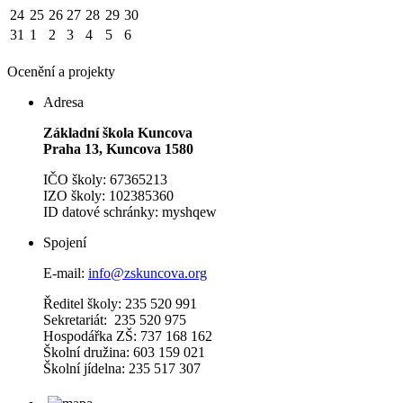
24
25
26
27
28
29
30
31
1
2
3
4
5
6
Ocenění a projekty
Adresa
Základní škola Kuncova
Praha 13, Kuncova 1580
IČO školy: 67365213
IZO školy: 102385360
ID datové schránky: myshqew
Spojení
E-mail:
info@zskuncova.org
Ředitel školy: 235 520 991
Sekretariát: 235 520 975
Hospodářka ZŠ: 737 168 162
Školní družina: 603 159 021
Školní jídelna: 235 517 307