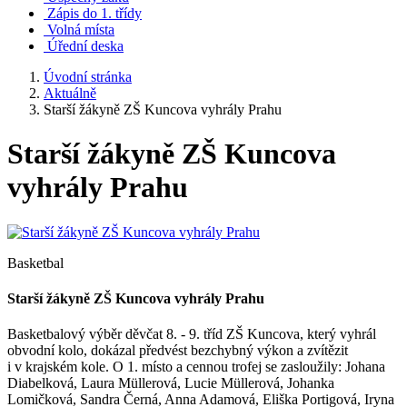
Zápis do 1. třídy
Volná místa
Úřední deska
Úvodní stránka
Aktuálně
Starší žákyně ZŠ Kuncova vyhrály Prahu
Starší žákyně ZŠ Kuncova
vyhrály Prahu
Basketbal
Starší žákyně ZŠ Kuncova vyhrály Prahu
Basketbalový výběr děvčat 8. - 9. tříd ZŠ Kuncova, který vyhrál
obvodní kolo, dokázal předvést bezchybný výkon a zvítězit
i v krajském kole. O 1. místo a cennou trofej se zasloužily: Johana
Diabelková, Laura Müllerová, Lucie Müllerová, Johanka
Lomičková, Sandra Černá, Anna Adamová, Eliška Portigová, Iryna